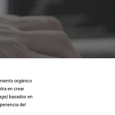
miento orgánico
tra en crear
age)
basados en
xperiencia del