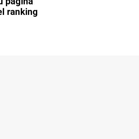
u página
el ranking